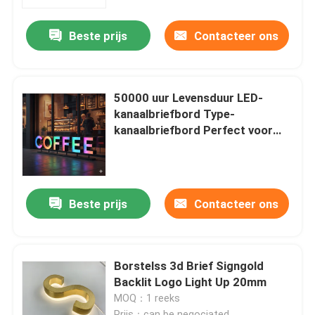
Beste prijs
Contacteer ons
Fabrieksreis
Kwaliteitscontrole
50000 uur Levensduur LED-
kanaalbriefbord Type-
Contacteer ons
kanaalbriefbord Perfect voor
detailhandel advertenties en
signage oplossingen
Verzoek om een Citaat
Beste prijs
Contacteer ons
3d brieventeken
Het teken van de kanaalbrief
Borstelss 3d Brief Signgold
Backlit Logo Light Up 20mm
MOQ：1 reeks
Backlit Brieventeken
Prijs：can be negociated