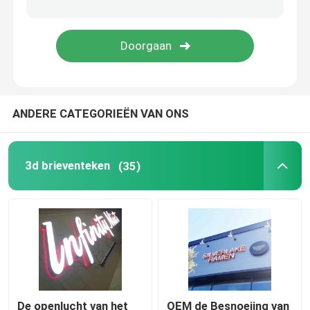
De Raad van het restaurantteken
De bouwteken
ANDERE CATEGORIEËN VAN ONS
Lichte doossignage
Het teken van de markttentbrief
3d brieventeken
(35)
De openlucht van het
OEM de Besnoeiing van