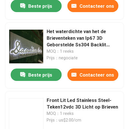
Beste prijs
Contacteer ons
Het waterdichte van het de
Brieventeken van Ip67 3D
Geborstelde Ss304 Backlit
Metaal van Shopfront
MOQ：1 reeks
Uithangbord
Prijs：negociate
Beste prijs
Contacteer ons
Huis
Front Lit Led Stainless Steel-
Teken12vdc 3D Licht op Brieven
Producten
MOQ：1 reeks
Prijs：us$2.00/cm
Ongeveer ons