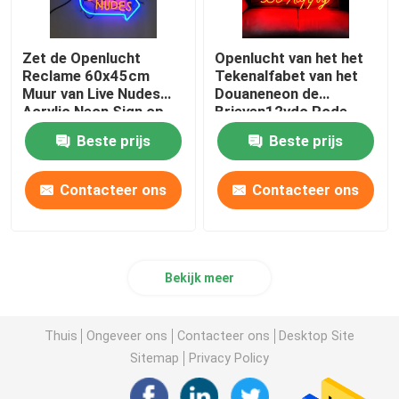
Zet de Openlucht
Openlucht van het het
Reclame 60x45cm
Tekenalfabet van het
Muur van Live Nudes
Douaneneon de
Acrylic Neon Sign op
Brieven12vdc Rode
Verlichting
Beste prijs
Beste prijs
Contacteer ons
Contacteer ons
Bekijk meer
Thuis
Ongeveer ons
Contacteer ons
Desktop Site
Sitemap
Privacy Policy