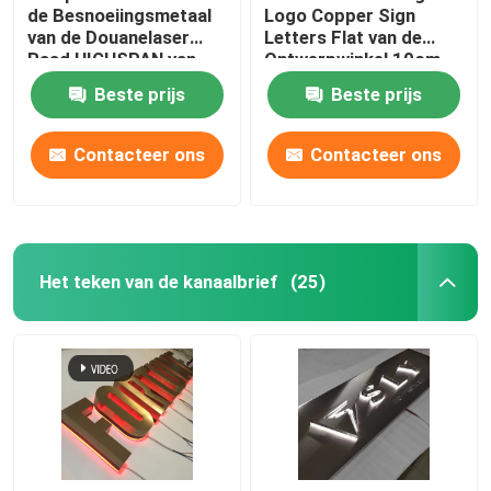
de Besnoeiingsmetaal
Logo Copper Sign
van de Douanelaser
Letters Flat van de
Raad HIGHSPAN van
Ontwerpwinkel 10cm
Logo Signs Light Up
tot 100cm Hoogte
Beste prijs
Beste prijs
Sign
Contacteer ons
Contacteer ons
Het teken van de kanaalbrief
(25)