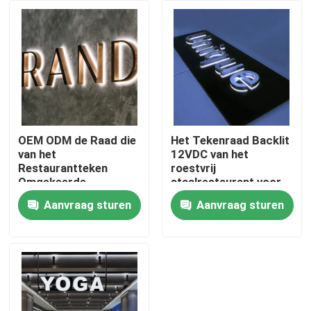
Fabrieksreis
Kwaliteitscontrole
Contacteer ons
OEM ODM de Raad die
Het Tekenraad Backlit
van het
12VDC van het
Restaurantteken
roestvrij
Verzoek om een Citaat
Omgekeerde
staalrestaurant voor
Kanaalbrieven
Shop Company
Aanvraag sturen
Aanvraag sturen
adverteren
Firmanaam
3d brieventeken
Het teken van de kanaalbrief
Backlit Brieventeken