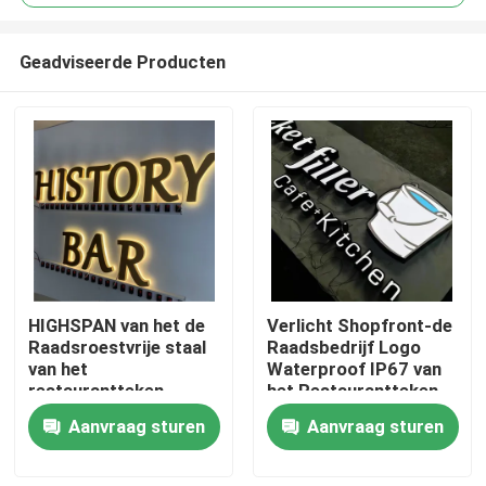
Geadviseerde Producten
HIGHSPAN van het de
Verlicht Shopfront-de
Huis
Raadsroestvrije staal
Raadsbedrijf Logo
van het
Waterproof IP67 van
restaurantteken
het Restaurantteken
Producten
Backlit Ce ROHS
Aanvraag sturen
Aanvraag sturen
Ongeveer ons