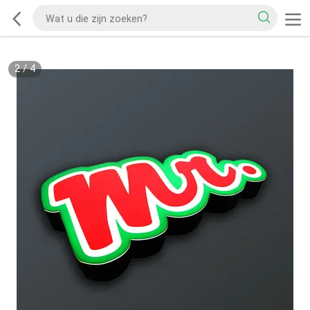
2
/
4