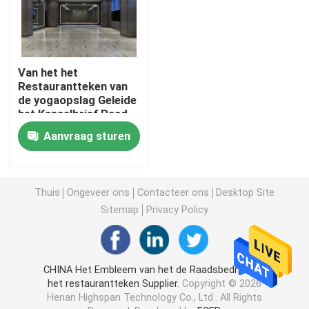
Geleide acrylbrieven
Van het het
het teken van het douaneneon
Restaurantteken van
de yogaopslag Geleide
het Kanaalbrief Raad
geleid neonteken
met
Aanvraag sturen
Metaaltoevoerkanaal
Het Teken van de metaalbrief
Thuis
Ongeveer ons
Contacteer ons
Desktop Site
Acrylbrieventeken
Sitemap
Privacy Policy
Huisnummerteken
CHINA Het Embleem van het de Raadsbedrijf van
het restaurantteken Supplier.
Copyright © 2026
Opslag voorteken
Henan Highspan Technology Co., Ltd.. All Rights