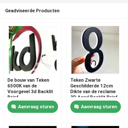
Geadviseerde Producten
De bouw van Teken
Teken Zwarte
6500K van de
Geschilderde 12cm
Huis
Voorgevel 3d Backlit
Dikte van de reclame
Brief
3D Acryl Backlit Brief
Aanvraag sturen
Aanvraag sturen
Producten
Ongeveer ons