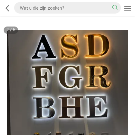
2
/
5