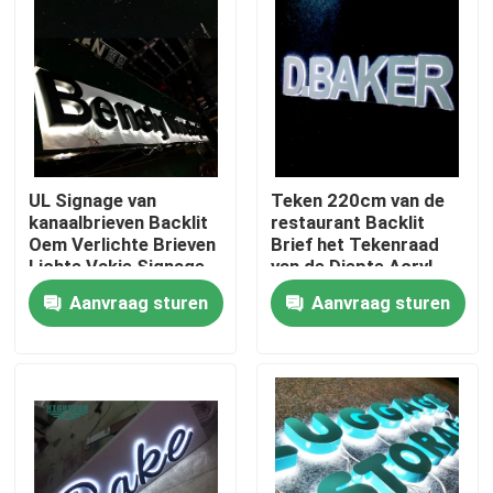
Fabrieksreis
Kwaliteitscontrole
UL Signage van
Teken 220cm van de
Contacteer ons
kanaalbrieven Backlit
restaurant Backlit
Oem Verlichte Brieven
Brief het Tekenraad
Lichte Vakje Signage
van de Diepte Acryl
Verzoek om een Citaat
Geleide Gloed
Aanvraag sturen
Aanvraag sturen
3d brieventeken
Het teken van de kanaalbrief
Backlit Brieventeken