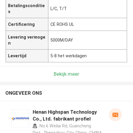
Betalingsconditie
L/C, T/T
s
Certificering
CE ROHS UL
Levering vermoge
5000M/DAY
n
Levertijd
5-8 het werkdagen
Bekijk meer
ONGEVEER ONS
Henan Highspan Technology
Co., Ltd. fabrikant profiel
No.6 Weilai Rd, Guancheng
Dist., Zhengzhou City, China. ,CHINA