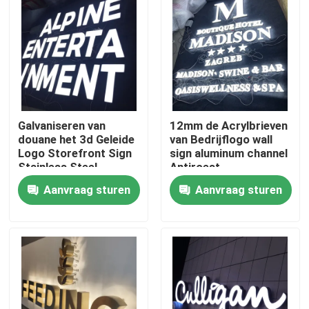
Fabrieksreis
Kwaliteitscontrole
Galvaniseren van
12mm de Acrylbrieven
Contacteer ons
douane het 3d Geleide
van Bedrijflogo wall
Logo Storefront Sign
sign aluminum channel
Stainless Steel
Antiroest
Verzoek om een Citaat
Aanvraag sturen
Aanvraag sturen
3d brieventeken
Het teken van de kanaalbrief
Backlit Brieventeken