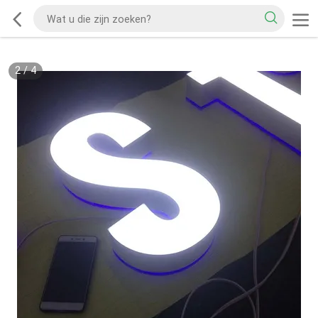
2
/
4