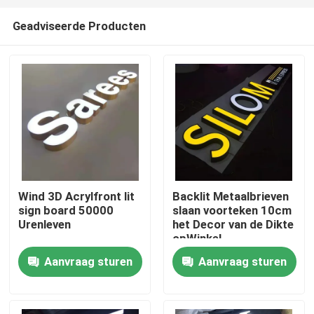
Geadviseerde Producten
Wind 3D Acrylfront lit
Backlit Metaalbrieven
sign board 50000
slaan voorteken 10cm
Huis
Urenleven
het Decor van de Dikte
opWinkel
Aanvraag sturen
Aanvraag sturen
Producten
Ongeveer ons