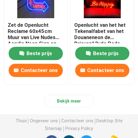
Zet de Openlucht
Openlucht van het het
Reclame 60x45cm
Tekenalfabet van het
Muur van Live Nudes
Douaneneon de
Acrylic Neon Sign op
Brieven12vdc Rode
Verlichting
Beste prijs
Beste prijs
Contacteer ons
Contacteer ons
Bekijk meer
Thuis
Ongeveer ons
Contacteer ons
Desktop Site
Sitemap
Privacy Policy