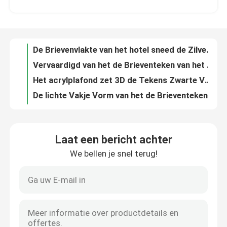
Vervaardigd van het de Brieventeken van het Metaalkanaal 3D Geleid Licht het Vakje Teken
Het acrylplafond zet 3D de Tekens Zwarte Verf van de Metaalbrief voor Muur op
Fabrieksreis
De lichte Vakje Vorm van het de Brieventeken van het Reclamekanaal UVdruk 3D Verlichte UL
OEM ODM de zilveren groene 8cm Terugkeer van Roestvrij staallogo signs Openlucht
Kwaliteitscontrole
Schroef van het de Brieventeken 6500K van het koffie zet de Winkel Geleide Lichte Kanaal op
De openlucht Aangestoken Geleide Stroken verlichtten Signage Brieven Bedrijfstekens DC12V
Contacteer ons
Van het de Opslag voorkanaal van het hars Vloeibaar Aluminium van het de Brieventeken Ce ROHS
HIGHSPAN reuzelicht op van de de Inputdouane van Logo Sign 220V het Kanaalbrieven
Verzoek om een Citaat
De witte van het de Terugkeerkanaal van het Kleurenroestvrije staal van het de Brieventeken Acryloppervlakte Frontlit
Laat een bericht achter
Decorative Office Company Logo Wall Sign Brush Silver 3cm Dikte
We bellen je snel terug!
3d brieventeken
De bouw van Teken 6500K van de Voorgevel 3d Backlit Brief
Teken Zwarte Geschilderde 12cm Dikte van de reclame 3D Acryl Backlit Brief
Teken Barber Shop Logo 3000K-10000K van de roestvrij staal Backlit Brief
Het teken van de kanaalbrief
Brief en Aantallen Backlit Verlichte Tekens voor Bedrijfsce RoHS
Galvaniserend de Gouden Schroef van het de Brieventeken M4 van het Spiegelmetaal Backlit zet op
Backlit Brieventeken