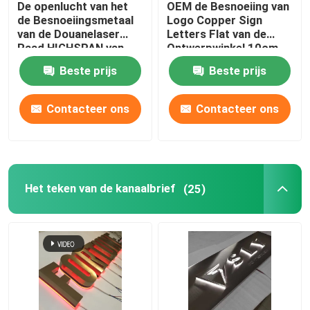
De openlucht van het
OEM de Besnoeiing van
de Besnoeiingsmetaal
Logo Copper Sign
De Raad van het restaurantteken
van de Douanelaser
Letters Flat van de
Raad HIGHSPAN van
Ontwerpwinkel 10cm
Logo Signs Light Up
tot 100cm Hoogte
Beste prijs
Beste prijs
Sign
De bouwteken
Contacteer ons
Contacteer ons
Lichte doossignage
Het teken van de markttentbrief
Het teken van de kanaalbrief
(25)