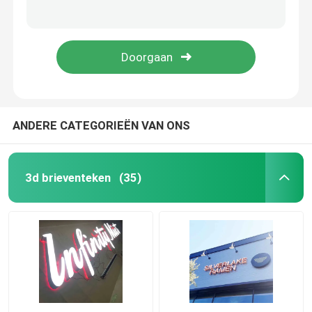
Het restaurant leidde Backlit Schroef van het Brieventeken M4 opzet Omgekeerde Kanaalbrieven
20120mm Roestvrij staal Logo Signs Channel Letters Backlit UL
Geleide acrylbrieven
OEM ODM eindigt Backlit van het de Gloedteken van het Brieventeken Acryl de Raadsspiegel
Het vervaardigde Acryl het Tekenraad van de Gloed Backlit Brief Galvaniseren
het teken van het douaneneon
geleid neonteken
ANDERE CATEGORIEËN VAN ONS
Het Teken van de metaalbrief
3d brieventeken
(35)
Acrylbrieventeken
Huisnummerteken
Opslag voorteken