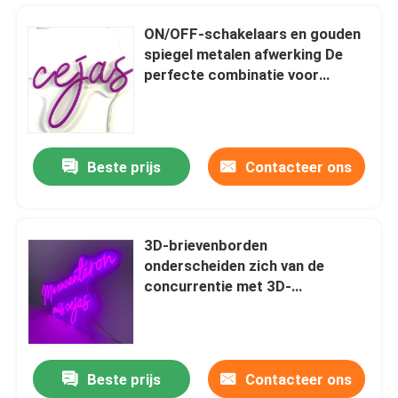
ON/OFF-schakelaars en gouden
spiegel metalen afwerking De
perfecte combinatie voor
aanpasbare 3D-LED-lettertekens
Beste prijs
Contacteer ons
3D-brievenborden
onderscheiden zich van de
Huis
concurrentie met 3D-
interieur-/buitenschermen
Producten
Beste prijs
Contacteer ons
De Brievenvlakte van het hotel sneed de Zilveren Vervaardigde Roestvrije staal 20200mm Dikte
Ongeveer ons