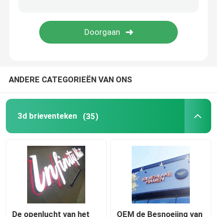
De Raad van het restaurantteken
De bouwteken
ANDERE CATEGORIEËN VAN ONS
Lichte doossignage
Het teken van de markttentbrief
3d brieventeken
(35)
De openlucht van het
OEM de Besnoeiing van