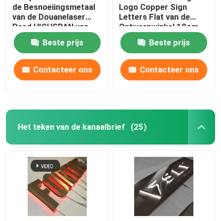
de Besnoeiingsmetaal
Logo Copper Sign
van de Douanelaser
Letters Flat van de
Raad HIGHSPAN van
Ontwerpwinkel 10cm
Logo Signs Light Up
tot 100cm Hoogte
Beste prijs
Beste prijs
Sign
Contacteer ons
Contacteer ons
Het teken van de kanaalbrief
(25)