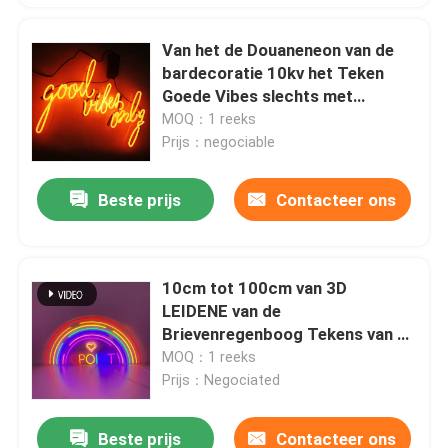
Van het de Douaneneon van de
bardecoratie 10kv het Teken
Goede Vibes slechts met
Acrylraad
MOQ：1 reeks
Prijs：negociable
Beste prijs
Contacteer ons
10cm tot 100cm van 3D
LEIDENE van de
Brievenregenboog Tekens van de
het Neonbar Neonteken P33 de
MOQ：1 reeks
Grote
Prijs：Negociated
Beste prijs
Contacteer ons