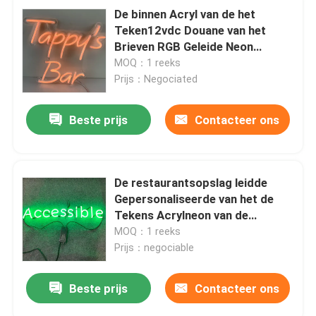
De binnen Acryl van de het
Teken12vdc Douane van het
Brieven RGB Geleide Neon
Lichten van de het Neonbar
MOQ：1 reeks
Prijs：Negociated
Beste prijs
Contacteer ons
De restaurantsopslag leidde
Gepersonaliseerde van het de
Tekens Acrylneon van de
Neonbar het Tekenraad
MOQ：1 reeks
Prijs：negociable
Beste prijs
Contacteer ons