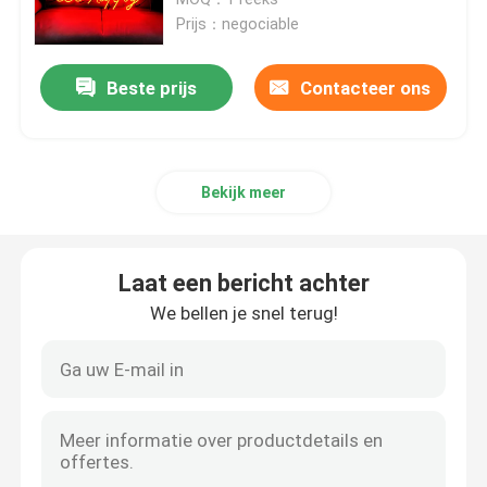
Prijs：negociable
Geleide acrylbrieven
Beste prijs
Contacteer ons
het teken van het douaneneon
Bekijk meer
geleid neonteken
Het Teken van de metaalbrief
Laat een bericht achter
We bellen je snel terug!
Acrylbrieventeken
Huisnummerteken
Opslag voorteken