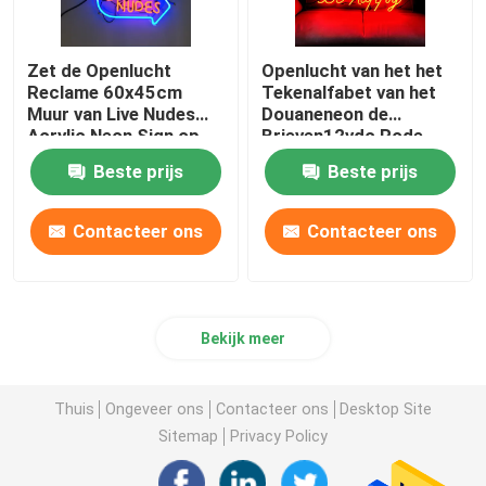
Zet de Openlucht
Openlucht van het het
Reclame 60x45cm
Tekenalfabet van het
Muur van Live Nudes
Douaneneon de
Acrylic Neon Sign op
Brieven12vdc Rode
Verlichting
Beste prijs
Beste prijs
Contacteer ons
Contacteer ons
Bekijk meer
Thuis
Ongeveer ons
Contacteer ons
Desktop Site
Sitemap
Privacy Policy