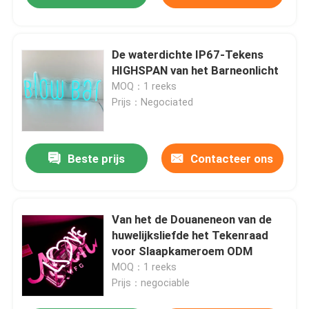
De waterdichte IP67-Tekens
HIGHSPAN van het Barneonlicht
MOQ：1 reeks
Prijs：Negociated
Beste prijs
Contacteer ons
Van het de Douaneneon van de
huwelijksliefde het Tekenraad
voor Slaapkameroem ODM
MOQ：1 reeks
Prijs：negociable