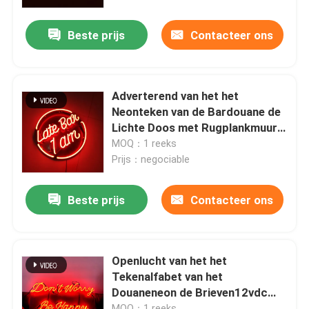
Beste prijs
Contacteer ons
Fabrieksreis
Kwaliteitscontrole
Adverterend van het het
Neonteken van de Bardouane de
Contacteer ons
Lichte Doos met Rugplankmuur
zet op
MOQ：1 reeks
Prijs：negociable
Verzoek om een Citaat
Beste prijs
Contacteer ons
3d brieventeken
Het teken van de kanaalbrief
Openlucht van het het
Tekenalfabet van het
Douaneneon de Brieven12vdc
Backlit Brieventeken
Rode Verlichting
MOQ：1 reeks